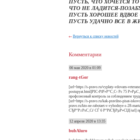
ПУСТЬ, ЧТО ХОЧЕТСЯ ТО
ЧТО НЕ ЛАДИТСЯ-ПОЗАБ
ПУСТЬ ХОРОШЕЕ ВДВОЕ
ПУСТЬ УДАЧНО ВСЕ В Ж
Вернуться к списку новостей
Комментарии
06 мая 2020 в 01:09
rang-tGor
[url=https://s-pravo.ru/vyplaty-vdovam-veter
postupyat.html]РІС‹РїР»Р°С‚С‹ Рє 75 Р»РµС
профсоюзный контроль за соблюдением трудо
[url=https://s-pravo.ru/kak-pravilno-pisat-is
pravo.ru/kto-ne-rabotaet-v-vyhodnye-s-28-m
СЂР°Р±РѕС‚Сѓ СЃ 6 Р°РїСЂРµР»СЏ[/url] пра
12 апреля 2020 в 13:35
bubAluro