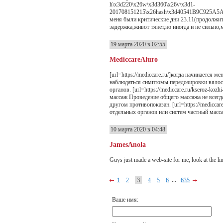
h\x3d220\x26w\x3d360\x26v\x3d1-
201708151215\x26hash\x3d40541B9C925A5A2
меня были критические дни 23.11(продолжите
задержка,живот тянет,но иногда и не сильно
19 марта 2020 в 02:55
MediccareAluro
[url=https://mediccare.ru/]когда начинается
наблюдаться симптомы передозировки вялост
органов. [url=https://mediccare.ru/kseroz-koz
массаж Проведение общего массажа не всегда
другом противопоказан. [url=https://medicca
отдельных органов или систем частный масса
10 марта 2020 в 04:48
JamesAnola
Guys just made a web-site for me, look at th
...
1
2
3
4
5
6
635
Ваше имя: