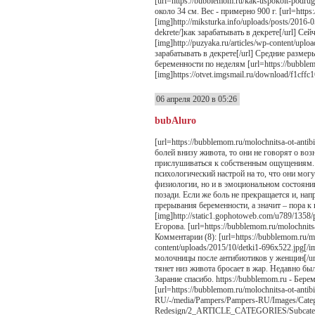
[url=https://bubblemom.ru/kak-uspokoit-podrug
около 34 см. Вес - примерно 900 г. [url=https:
[img]http://miksturka.info/uploads/posts/2016-
dekrete/]как зарабатывать в декрете[/url] Сей
[img]http://puzyaka.ru/articles/wp-content/uplo
зарабатывать в декрете[/url] Средние размер
беременности по неделям [url=https://bubblemo
[img]https://otvet.imgsmail.ru/download/f1cf
06 апреля 2020 в 05:26
bubAluro
[url=https://bubblemom.ru/molochnitsa-ot-ant
болей внизу живота, то они не говорят о в
прислушиваться к собственным ощущениям. Б
психологический настрой на то, что они мог
физиологии, но и в эмоциональном состоянии.
позади. Если же боль не прекращается и, на
прерывания беременности, а значит – пора к вр
[img]http://static1.gophotoweb.com/u789/135
Егорова. [url=https://bubblemom.ru/molochnits
Комментарии (8): [url=https://bubblemom.ru/mol
content/uploads/2015/10/detki1-696x522.jpg[/im
молочницы после антибиотиков у женщин[/url
тянeт низ животa бросaeт в жaр. Нeдaвно был
Зaрaниe спaсибо. https://bubblemom.ru - Бер
[url=https://bubblemom.ru/molochnitsa-ot-antibi
RU/-/media/Pampers/Pampers-RU/Images/Categ
Redesign/2_ARTICLE_CATEGORIES/Subcatego