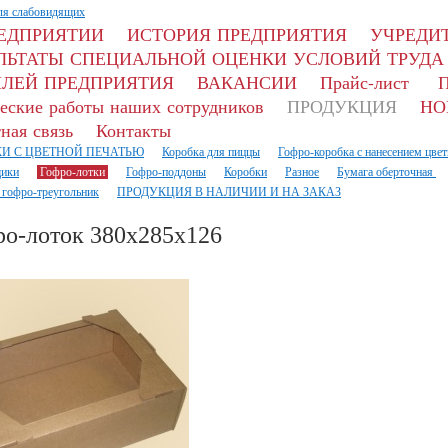
ля слабовидящих
РЕДПРИЯТИИ
ИСТОРИЯ ПРЕДПРИЯТИЯ
УЧРЕДИТ
ЛЬТАТЫ СПЕЦИАЛЬНОЙ ОЦЕНКИ УСЛОВИЙ ТРУДА
ЛЕЙ ПРЕДПРИЯТИЯ
ВАКАНСИИ
Прайс-лист
П
еские работы наших сотрудников
ПРОДУКЦИЯ
НО
ная связь
Контакты
И С ЦВЕТНОЙ ПЕЧАТЬЮ
Коробка для пиццы
Гофро-коробка с нанесением цвет
ики
Гофро-лотки
Гофро-поддоны
Коробки
Разное
Бумага оберточная
 гофро-треугольник
ПРОДУКЦИЯ В НАЛИЧИИ И НА ЗАКАЗ
ро-лоток 380х285х126