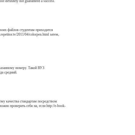
st definitely not guaranteed a success.
воих файлов студентам приходится
petitor.tv/2011/04/colorpen.html затем,
казанному номеру. Такой ВУЗ
ода средний.
ему качества стандартам посредством
но проверить себя на, если http://e-book-