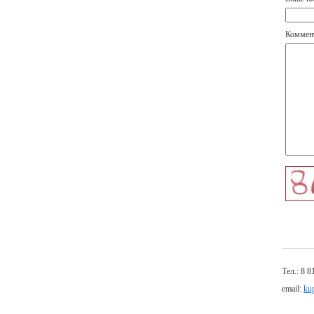
Коммен
Тел.: 8 8
email:
ku