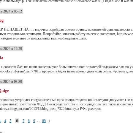
y. Кавалькада: p. 170. «the actual commercial value of cavalcade was $1,116,000 and it was mo
та 2024 в 06:52
og
 НЕ ПАШЕТ НА...... впрочем порой для оценки точных показателей оригинальности с
ться сторонними сервисами. Попробуйте написать работу вместе с экспертом, http://www.re
 каждом моменте он подсказывал вам необходимые шаги.
та 2024 в 16:59
la
 я согласен Дальше наши эксперты уже большинство пользователей подскажем вам по у
notebooks.ru/forum/user/77013/ проверить будет невозможно. даже если сейчас уровень дох
та 2024 в 03:30
Quige
 плохо так устроился государственные организации тщательно исследуют документы на т
зированных прототипов ФРДО Росакредагентства и Рособрнадзора. все такие проверки мож
hitrova.blogspot.com/2013/12/blog-post_7320.html вуза РФ с реестром.
...
3
4
5
6
7
8
9
89
мя: