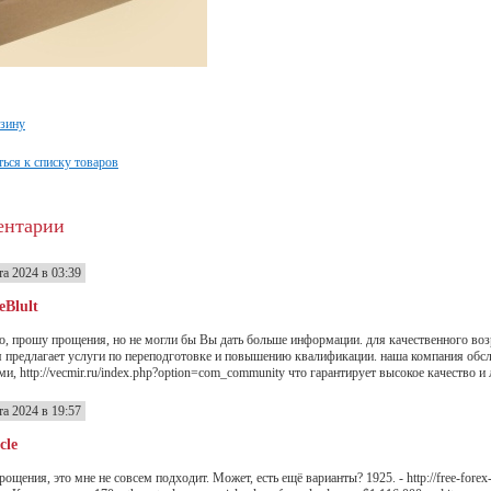
рзину
ься к списку товаров
ентарии
та 2024 в 03:39
eBlult
о, прошу прощения, но не могли бы Вы дать больше информации. для качественного во
 предлагает услуги по переподготовке и повышению квалификации. наша компания обс
ми, http://vecmir.ru/index.php?option=com_community что гарантирует высокое качество 
та 2024 в 19:57
cle
ощения, это мне не совсем подходит. Может, есть ещё варианты? 1925. - http://free-forex-