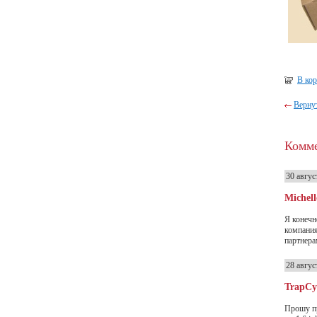
В ко
Вернут
Комм
30 авгус
Michell
Я конечн
компания
партнера
28 авгус
TrapCy
Прошу пр