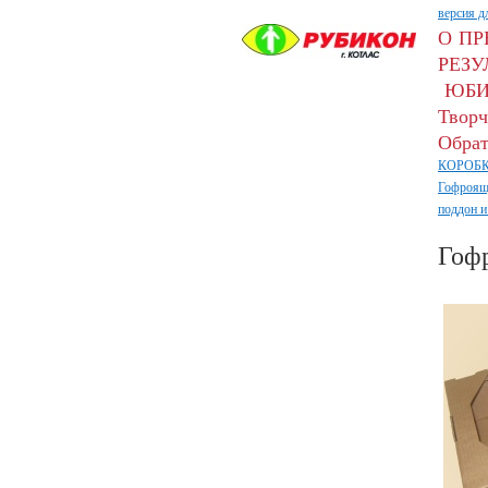
версия д
О П
РЕЗУ
ЮБИ
Творч
Обрат
КОРОБК
Гофроящ
поддон и
Гоф