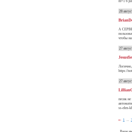
m=1 6 jul
28 авгус
BrianD
А СЕРВЕР
пользова
чтобы на
27 авгус
Jesusfie
Логично,
https://
27 авгус
Lillian
песик не
автомати
ss-elen-k
...
1
Ваше и