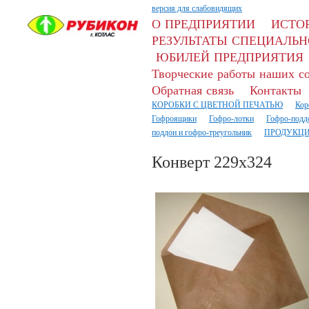
версия для слабовидящих
О ПРЕДПРИЯТИИ
ИСТО
РЕЗУЛЬТАТЫ СПЕЦИАЛЬН
ЮБИЛЕЙ ПРЕДПРИЯТИЯ
Творческие работы наших с
Обратная связь
Контакты
КОРОБКИ С ЦВЕТНОЙ ПЕЧАТЬЮ
Кор
Гофроящики
Гофро-лотки
Гофро-подд
поддон и гофро-треугольник
ПРОДУКЦИ
Конверт 229х324