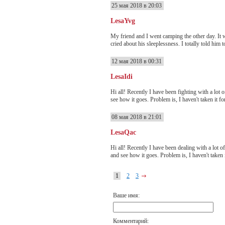
25 мая 2018 в 20:03
LesaYvg
My friend and I went camping the other day. It w
cried about his sleeplessness. I totally told him t
12 мая 2018 в 00:31
LesaIdi
Hi all! Recently I have been fighting with a lot 
see how it goes. Problem is, I haven't taken it fo
08 мая 2018 в 21:01
LesaQac
Hi all! Recently I have been dealing with a lot 
and see how it goes. Problem is, I haven't taken i
1
2
3
Ваше имя:
Комментарий: