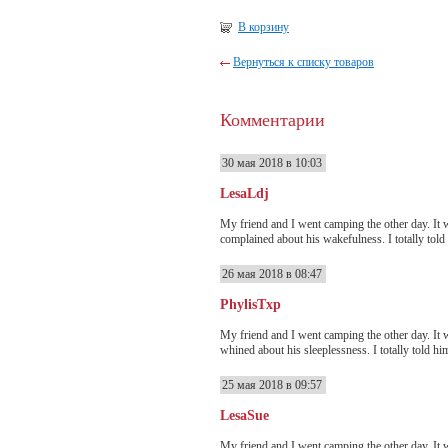
В корзину
Вернуться к списку товаров
Комментарии
30 мая 2018 в 10:03
LesaLdj
My friend and I went camping the other day. It w
complained about his wakefulness. I totally told 
26 мая 2018 в 08:47
PhylisTxp
My friend and I went camping the other day. It w
whined about his sleeplessness. I totally told him
25 мая 2018 в 09:57
LesaSue
My friend and I went camping the other day. It w