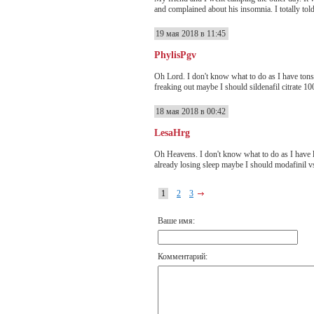
and complained about his insomnia. I totally tol
19 мая 2018 в 11:45
PhylisPgv
Oh Lord. I don't know what to do as I have tons 
freaking out maybe I should sildenafil citrate 10
18 мая 2018 в 00:42
LesaHrg
Oh Heavens. I don't know what to do as I have lo
already losing sleep maybe I should modafinil vs 
1
2
3
Ваше имя:
Комментарий: