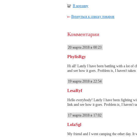
В корзину
Вернуться к списку товаров
Комментарии
20 марта 2018 в 00:23
PhylisRgy
Hi all! Lately I have been battling with a lot of
and see how it goes. Problem is, I haven't taken i
19 марта 2018 в 22:54
LesaRyf
Hello everybody! Lately I have been fighting wit
link and see how it goes. Problem is, I haven't ta
17 марта 2018 в 17:02
LolaSgl
My friend and I went camping the other day. It w