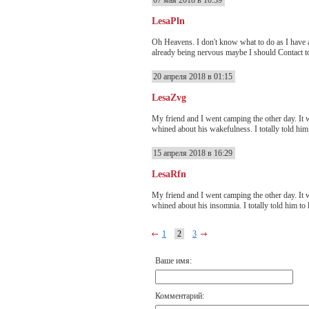
LesaPln
Oh Heavens. I don't know what to do as I have a 
already being nervous maybe I should Contact to 
20 апреля 2018 в 01:15
LesaZvg
My friend and I went camping the other day. It w
whined about his wakefulness. I totally told him 
15 апреля 2018 в 16:29
LesaRfn
My friend and I went camping the other day. It w
whined about his insomnia. I totally told him to l
1
2
3
Ваше имя:
Комментарий: