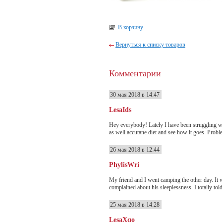
В корзину
Вернуться к списку товаров
Комментарии
30 мая 2018 в 14:47
LesaIds
Hey everybody! Lately I have been struggling wi
as well accutane diet and see how it goes. Problem
26 мая 2018 в 12:44
PhylisWri
My friend and I went camping the other day. It w
complained about his sleeplessness. I totally told
25 мая 2018 в 14:28
LesaXqo