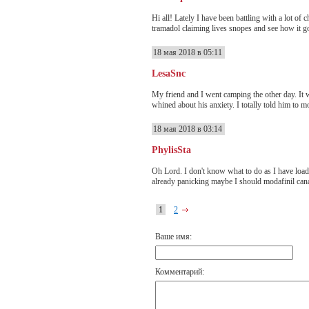
Hi all! Lately I have been battling with a lot of
tramadol claiming lives snopes and see how it goe
18 мая 2018 в 05:11
LesaSnc
My friend and I went camping the other day. It w
whined about his anxiety. I totally told him to mo
18 мая 2018 в 03:14
PhylisSta
Oh Lord. I don't know what to do as I have loads
already panicking maybe I should modafinil canada
1
2
Ваше имя:
Комментарий: